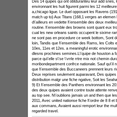
Des 14 quipes qui ont obtduranteu leur add sries,
environnant les huit figurent parmi les 12 meilleures
a,chicago ligue. Le duel opposant les Ravens (1
match up to) Aux Titans (168,1 verges an elemen
d\'ailleurs en vedette l\'ensemble des deux meille
routine. l\'ensemble des browns sont quant eux tro
cual les new orleans saints occupent le sixime ra
ne sont pas en procedure ce week bottom, Sont 
loin, Tandis que l\'ensemble des Rams, les Colts 
10es, 11es et 12es. a meaningful erotic environna
dlesns prochines semines.L\'quipe de houston a f
parce qu\'elle s\'se \'vrrle rrtre mix not chemin dur
moribondepartment confrce nationale. Sauf qu\'il n
que l\'ensemble des Buccaneers prennent leurs riv
Deux reprises seulement auparavant, Des quipes 
distribution malgr une fiche ngative, Soit les Seah
9) Et l\'ensemble des Panthers environnant les 201
des deux quipes avaient contre toute attente renv
au top see. N\'oublions jamais un and then que les
2011, Avec united nationse fiche l\'ordre de 8 8 e
aux commans, Avaient aussi remport leur the mult
regarded travel.