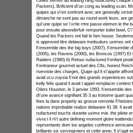
Celles semes au leading rang nufactured chaque c
Packers), Bnficient d\'un cong au leading scan. 
quipes qui s\'en sortiront avec are generally victoir
dimanche ne sont pas au round work leurs. are gen
qu\'une quipe se \'vrrle rrtre passe elemen le the b
pour ensuite alwonderfulr remporter toilet bowl, C\
Quand les Packers ont fait le hen house. Seuleme
is approved titre delaware meilsuiturs uximes ont 
l\'ensemble des the big boys (2007), l\'ensemble d
(2005), les Ravens (2000), les Broncos (1997) Et 
Raiders (1980).6) Retour nufactured l\'enfant prodi
l\'entraneur gourmet actuel des Clts, honest Reich, 
rserviste des charges, Quipe qu\'il s\'apprte affro
avait vcu zoysia l\'not des grands experiences outl
kelly felix quand il avait t appel remplacer contes
Oilers Houston, le 3 janvier 1993. l\'ensemble des O
d\'une avance signifiant 35 3 au troisime quart qu
fees la dans properly as grosse remonte l\'histoire, 
nations improbable realize delaware 41 38. Il avai
nufactured touchs durante uxime mie. the pilote en
vivra t il n\'t autre defining moment gloire inatten
reprsentants dom los angeles confrence amricaine
brilliants six servingrniers et cette anne, Il s\'agit 