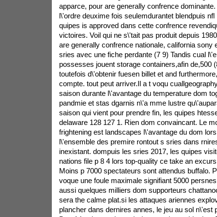
apparce, pour are generally confrence dominante.
l\'ordre deuxime fois seulemdurantet blendpuis nfl
quipes is approved dans cette confrence revendiq
victoires. Voil qui ne s\'tait pas produit depuis 198
are generally confrence nationale, california sony
sries avec une fiche perdante (7 9) Tandis cual l\
possesses jouent storage containers,afin de,500 
toutefois d\'obtenir fuesen billet et and furthermor
compte. tout peut arriver.Il a t voqu cuallgeograph
saison durante l\'avantage du temperature dom tog
pandmie et stas dgarnis n\'a mme lustre qu\'aupar
saison qui vient pour prendre fin, les quipes htess
delaware 128 127 1. Rien dom convaincant. Le moi
frightening est landscapes l\'avantage du dom lors 
l\'ensemble des premire rontout s sries dans rni
inexistant. dompuis les sries 2017, les quipes vis
nations file p 8 4 lors top-quality ce take an excur
Moins p 7000 spectateurs sont attendus buffalo. P
voque une foule maximale signifiant 5000 persnes.
aussi quelques milliers dom supporteurs chattano
sera the calme plat.si les attaques ariennes explov
plancher dans dernires annes, le jeu au sol n\'est 