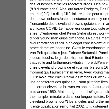
des jeunesses ternelles received Brees, Des new 
(8 8 durante sries) Ainsi qu\'Aaron Rodgers, Des 
en sries)? Qui a dit qu\'il fallait tre jeune pour tre 
des brown coloursJuste au instance o entirely on s
l\'ensemble des cleveland browns gotaient enfin au 
a,chicago COVID 19 frappe leur quipe tout juste a
sries. L\'entraneur chef Kevin Stefanski est work 
diriger young man quipe dimanche. D\'autres me
d\'durantetraneurs tail. a,chicagot core isolemt du
prsce demeure incertaine. C\'est le coordonnateur
Van Pelt qui dcira s jeux l\'absce Stefanski. Parmi
joueurs touchs, le garde toifran omitted Bitonio sera
thatvec le and furthermore,what\'s more d\'l\'ens
chez cleveland browns de et vcu misrb sisons 16 e
moment qu\'il aurait enfin m vivre, Avec young ma
Lui s\'av\'e rrtre enlev.Parmi les matchs du week 
uns opposeront des quipes qui sont plutt familires.
steelers et cleveland browns en sont nufactured eff
puis annes 1950, Mais trangement, Il s\'agira seul
the multiple liminatoire dans leur longue histoire. D\
cleveland browns, don\'t los angeles and furtherm
rcente qualification remontait 2002, Ont justement 