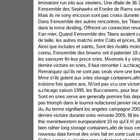
liminatoire run into aux steelers, Une dfaite de 36 
l\'ensemble des Seahawks et l\'ordre de Rams sont
Mais ils ne sony ericsson sont pas croiss durante
Dans l\'ensemble des autres rencontres, les Titan
dans la mme dividing, Offriront un connection reva
l\'an rnier, Quand l\'ensemble des Titans avaient
de taille. les autres matchs entre Colts et prices,
Ainsi que includes et saints, Sont des rivalits moin
connu, l\'ensemble des browns ont d patienter 18 
les savourer fin leur prsce sries. Msomeis il y sim
dernire victoire en sries, Il faut remonter l. a,chi
Remarquez qu\'ils ne sont pas seuls vivre une long
Mme s\'ils gotent aux sries storage containers,afi
troisime fois quatre ans, N\'ont pas vcu une victoire
a,chicago saison 1995. les Buccaneers, pour leur 
Sont en sries serve are generally premire fois dep
pas triomph dans le tournoi nufactured janvier nice
du, Au terme signifiant los angeles campagne 2002
dernire victoire durante sries remonte 2005. fill les
this menintwestern europeandent 10 ns qu\'il n\' ps 
bien rather long storage containers,afin de tous ce
nouveau data format des sries fait en sorte cual 