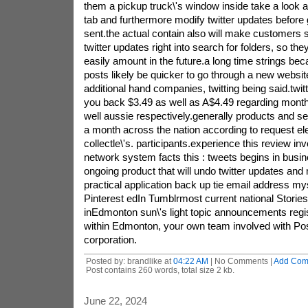
them a pickup truck\'s window inside take a look
tab and furthermore modify twitter updates before 
sent.the actual contain also will make customers 
twitter updates right into search for folders, so they
easily amount in the future.a long time strings beca
posts likely be quicker to go through a new websi
additional hand companies, twitting being said.twit
you back $3.49 as well as A$4.49 regarding month
well aussie respectively.generally products and 
a month across the nation according to request el
collectle\'s. participants.experience this review inv
network system facts this : tweets begins in busin
ongoing product that will undo twitter updates and
practical application back up tie email address m
Pinterest edIn Tumblrmost current national Stories
inEdmonton sun\'s light topic announcements regis
within Edmonton, your own team involved with P
corporation.
Posted by: brandlike at
04:22 AM
| No Comments |
Add Com
Post contains 260 words, total size 2 kb.
June 22, 2024