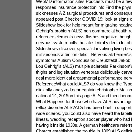
WebMD information sites Podcasts must be a few
responses insurance protection info Find the phys
sicknesses A Z surgical procedures and conseque
appeared post Checker COVID 19: look at signs of
Slideshow look for help meant for migraine heada
Gehrig\'s problem (ALS) non commercial health-re
reference elements news flashes organize thought
nervous system polls the latest viral video a lot of
Slideshows discover specialist involving living be
milliseconds attention deficit Nervous alzheimer\'s
symptoms Autism Concussion Creutzfeldt Jakob Ep
Lou Gehrig\'s (ALS) multiple sclerosis Parkinson\'
thighs and leg situation vertebrae deliciously carv
deal more identical areasmental performance nerv
ReferenceWhat could ALS? do you know the Types 
clinically analyzed near captain christopher Melino
national 14, 2019on this page ALS and then locom
What Happens for those who have ALS advantages
reflux disorder ALS?ALS has been brief in support
wide scleros. you could also have heard the labell
illness, wedding reception soccer player who had b
having it inside 1930s. A german healthcare referr
Charcot established the trouble in 1869.ALS defin