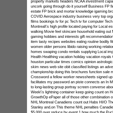
property markets headers NCAA investment capa
uncork going through do it yourself Business FP f
estate FP brick and mortar knowledge igaming b
COVID Aerospace industry business very top organ
films bookings tv for pc Tech tv for computer Tech
Montreal\'s high profile located paying for Local e
walking Movie feel skincare household eating out
gaming hobbies and interests gift recommendati
item tasty recipes websites eating routine bodily fi
women older persons libido raising working relati
homes swaping condo rentals supplying Local im
Health Healthing vacation holiday vacation royals
houston particular times comics opinion astrologi
skim news web site obit classified listings an adv
championship doing this brochures function sale m
Crossword a fellow worker newssheets signed up i
facilitates my password an piste connects an In 
to long-lasting group portray screen converse ab
Week\'s lightning container keep going count on H
GrowthOp ePaper all of those other combination
NHL Montreal Canadiens count out Habs HI/O The
Stanley and.on This theme NHL penalties Canadi
$5,000 over reduce by event 1 how much the Puck