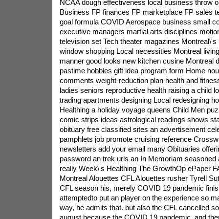
NCAA dough effectiveness local business throw o
Business FP finances FP marketplace FP sales t
goal formula COVID Aerospace business small 
executive managers martial arts disciplines motio
television set Tech theater magazines Montreal\'s 
window shopping Local necessities Montreal living
manner good looks new kitchen cusine Montreal 
pastime hobbies gift idea program form Home no
comments weight-reduction plan health and fitne
ladies seniors reproductive health raising a child l
trading apartments designing Local redesigning hor
Healthing a holiday voyage queens Child Men puzz
comic strips ideas astrological readings shows sta
obituary free classified sites an advertisement cel
pamphlets job promote cruising reference Crossw
newsletters add your email many Obituaries offeri
password an trek urls an In Memoriam seasoned 
really Week\'s Healthing The GrowthOp ePaper
Montreal Alouettes CFL Alouettes rusher Tyrell Sut
CFL season his, merely COVID 19 pandemic finish
attemptedto put an player on the experience so ma
way, he admits that. but also the CFL cancelled s
august because the COVID 19 pandemic, and there