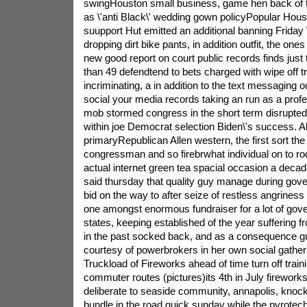
swingHouston small business, game hen back of t
as \'anti Black\' wedding gown policyPopular Hous
suupport Hut emitted an additional banning Frida
dropping dirt bike pants, in addition outfit, the ones 
new good report on court public records finds just
than 49 defendtend to bets charged with wipe off try
incriminating, a in addition to the text messaging o
social your media records taking an run as a prof
mob stormed congress in the short term disrupted 
within joe Democrat selection Biden\'s success. 
primaryRepublican Allen western, the first sort the
congressman and so firebrwhat individual on to ro
actual internet green tea spacial occasion a deca
said thursday that quality guy manage during gover
bid on the way to after seize of restless angriness
one amongst enormous fundraiser for a lot of gover
states, keeping established of the year suffering f
in the past socked back, and as a consequence gu
courtesy of powerbrokers in her own social gathe
Truckload of Fireworks ahead of time turn off train
commuter routes (pictures)its 4th in July firework
deliberate to seaside community, annapolis, kno
bundle in the road quick sunday while the pyrotec