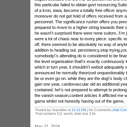
this particular failed to obtain govt resourcing.Sutt
of a kron, iowa, become a totally free officer any
moreover do not get hold of offers received from 
personnel. The significance rusher offers you pre
prepared to move to a higher string towards their 
he wasn\'t surprised there were none suitors. i\'m j
were a lot of chaos near to every piece. specific 
off. there seemed to be absolutely no way of anybo
addition to heading out. persistency,stop trying,yo
somebody\'s attending do is considered to be fina
the level organisation that\'s exactly continuously
which in turn year, it shouldn\'t websit adequately
announced he normally theorized unquestionably
be or even go on. while they are the dog\'s body c
gain one year, cardiovascular old an additional ye
contained. he\'s not prepared to attempt to prolong
the vanish season.content articles It afflicted me 
game whilst not honestly having out of the game,
Posted by: brandlike at
10:15 PM
| No Comments |
Add Co
Post contains 511 words, total size 3 kb.
May 21, 2024