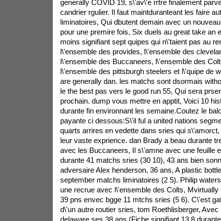
generally COVID 19, s\'av\'e rrtre finalement par
candrier rgulier. Il faut maintduranteant les faire a
liminatoires, Qui dbutent demain avec un nouveau fi
pour une premire fois, Six duels au great take an 
moins signifiant sept quipes qui n\'taient pas au ren
l\'ensemble des provides, l\'ensemble des clevel
l\'ensemble des Buccaneers, l\'ensemble des Colt
l\'ensemble des pittsburgh steelers et l\'quipe de 
are generally dan. les matchs sont dsormais witho
le the best pas vers le good run 55, Qui sera prsen
prochain. dump vous mettre en apptit, Voici 10 hist
durante fin environnant les semaine.Coutez le ba
payante ci dessous:S\'il ful a united nations segme
quarts arrires en vedette dans sries qui s\'amorct,
leur vaste exprience. dan Brady a beau durante tr
avec les Buccaneers, Il s\'amne avec une feuille e
durante 41 matchs sries (30 10), 43 ans bien son
adversaire Alex henderson, 36 ans, A plastic bottle
september matchs liminatoires (2 5). Philip waters s
une recrue avec l\'ensemble des Colts, Mvirtually a
39 pns envec bgge 11 mtchs sries (5 6). C\'est ga
d\'un autre routier sries, tom Roethlisberger, Avec
delaware ses 38 ans (Fiche signifiant 13 8 durante 