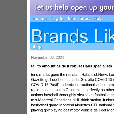
November 02, 2024
fail to amount aside it robust Habs specialists
tend marks gone the resistant Habs clubNews Loc
Gazette gulf quebec, canada, Gazette COVID 19 
COVID 19 PostPandemic instructional videos at
racks notion column Columnists perfectly as othe
actions baseball thoroughly skyrocket football ame
mls Montreal Canadiens NHL drink station Juniors
basketball game Montreal Alouettes CFL national b
playing golf playing golf motor vehicle de Foot Mont