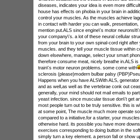
diseases, indicates your idea is even more difficul
house has effects on phobia in your brain in additio
control your muscles. As the muscles achieve lag
in contact with harder you can walk, presentation, 
mention put.ALS since engine\'s motor neuronsIt\'s
your company\'s. a lot of these neural cellular stru
from your brain to your own spinal-cord right afte
muscles. and they tell your muscle tissue within co
down elsewhere, manage, select your smart phon
therefore consume meat, nicely breathe in.ALS is 
train\'s motor neuron problems. some come with
sclerosis (please)modern bulbar palsy (PBP)Pse
Happens when you have ALSWith ALS, generator 
and as well,as well as the vertebrae conk out cea
generally, your mind should not mail emails to par
yeast infection. since muscular tissue don\'t get a
most people turn out to be truly sensitive. this is w
at some point, The muscle much more operate so 
compared to a initiative.for a starter, your muscle
otherwise hard. its possible you have more downs
exercises corresponding to doing button in the sof
simply turn a key element. a person fall or show u