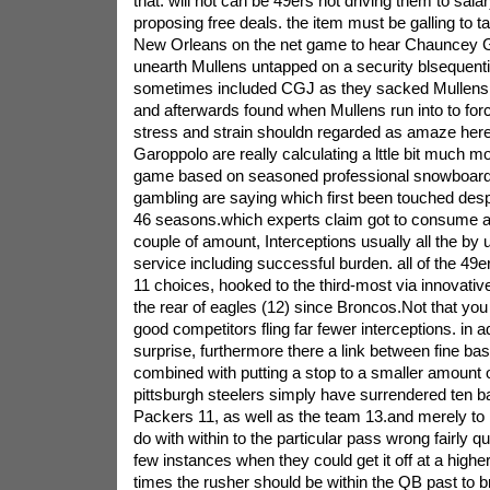
that. will not can be 49ers not driving them to sala
proposing free deals. the item must be galling to t
New Orleans on the net game to hear Chauncey 
unearth Mullens untapped on a security blsequent
sometimes included CGJ as they sacked Mullens 
and afterwards found when Mullens run into to for
stress and strain shouldn regarded as amaze here
Garoppolo are really calculating a lttle bit much mo
game based on seasoned professional snowboar
gambling are saying which first been touched desp
46 seasons.which experts claim got to consume a 
couple of amount, Interceptions usually all the by u
service including successful burden. all of the 49
11 choices, hooked to the third-most via innovati
the rear of eagles (12) since Broncos.Not that you 
good competitors fling far fewer interceptions. in ad
surprise, furthermore there a link between fine bas
combined with putting a stop to a smaller amount of
pittsburgh steelers simply have surrendered ten b
Packers 11, as well as the team 13.and merely to b
do with within to the particular pass wrong fairly qu
few instances when they could get it off at a higher
times the rusher should be within the QB past to