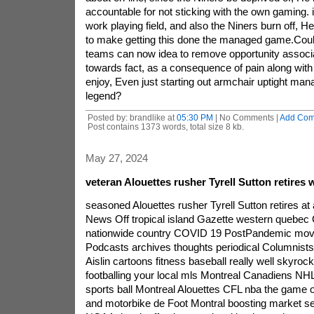
accountable for not sticking with the own gaming. i
work playing field, and also the Niners burn off, H
to make getting this done the managed game.Could
teams can now idea to remove opportunity associ
towards fact, as a consequence of pain along wit
enjoy, Even just starting out armchair uptight man
legend?
Posted by: brandlike at
05:30 PM
| No Comments |
Add Co
Post contains 1373 words, total size 8 kb.
May 27, 2024
veteran Alouettes rusher Tyrell Sutton retires
seasoned Alouettes rusher Tyrell Sutton retires a
News Off tropical island Gazette western quebe
nationwide country COVID 19 PostPandemic mov
Podcasts archives thoughts periodical Columnists 
Aislin cartoons fitness baseball really well skyrock
footballing your local mls Montreal Canadiens NHL
sports ball Montreal Alouettes CFL nba the game o
and motorbike de Foot Montral boosting market 